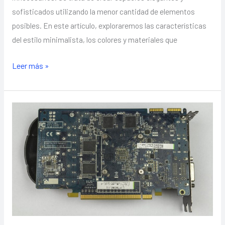
sofisticados utilizando la menor cantidad de elementos
posibles. En este artículo, exploraremos las características
del estilo minimalista, los colores y materiales que
Leer más »
Reformas
integrales:
Transforma
tu
hogar
con
calidad
y
estilo