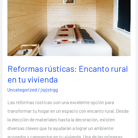
rural
en
tu
vivienda
Reformas rústicas: Encanto rural
en tu vivienda
Uncategorized
/
jrpjstrgg
Las reformas rústicas son una excelente opción para
transformar tu hogar en un espacio con encanto rural. Desde
la elección de materiales hasta la decoración, existen
diversas claves que te ayudarán a lograr un ambiente
acogedor y campestre en tu vivienda. Una de las primeras