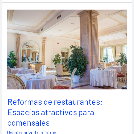
Reformas
de
restaurantes:
Espacios
atractivos
para
comensales
Reformas de restaurantes:
Espacios atractivos para
comensales
Uncategorized
/
jrpjstrgg