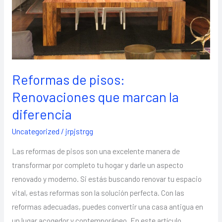
marcan
la
diferencia
Reformas de pisos:
Renovaciones que marcan la
diferencia
Uncategorized
/
jrpjstrgg
Las reformas de pisos son una excelente manera de
transformar por completo tu hogar y darle un aspecto
renovado y moderno. Si estás buscando renovar tu espacio
vital, estas reformas son la solución perfecta. Con las
reformas adecuadas, puedes convertir una casa antigua en
un lugar acogedor y contemporáneo. En este artículo,