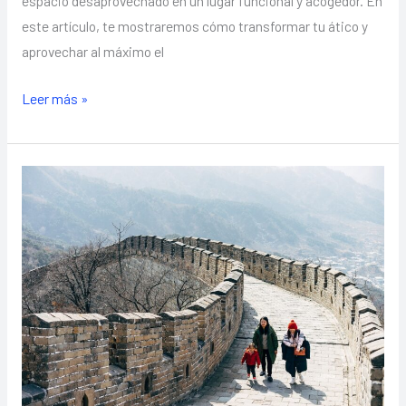
espacio desaprovechado en un lugar funcional y acogedor. En
este artículo, te mostraremos cómo transformar tu ático y
aprovechar al máximo el
Leer más »
Reformas
de
viviendas
antiguas:
Moderniza
tu
hogar
con
respeto
por