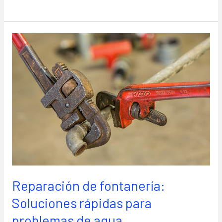
Reparación
de
fontanería:
Soluciones
rápidas
para
problemas
de
agua
Reparación de fontanería:
Soluciones rápidas para
problemas de agua