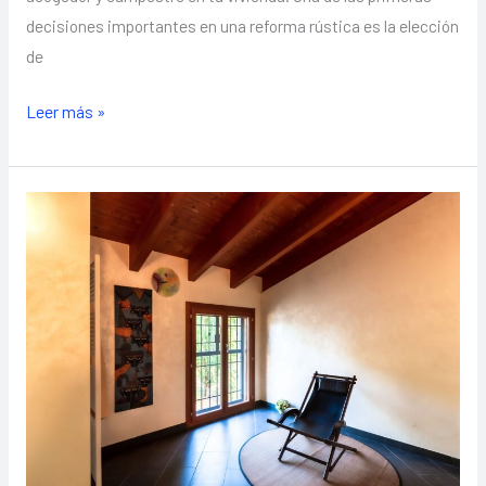
decisiones importantes en una reforma rústica es la elección
de
Leer más »
Reformas
modernas:
Diseño
contemporáneo
para
tu
hogar