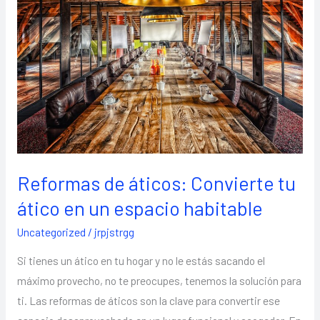
áticos:
Convierte
tu
ático
en
un
espacio
habitable
Reformas de áticos: Convierte tu
ático en un espacio habitable
Uncategorized
/
jrpjstrgg
Si tienes un ático en tu hogar y no le estás sacando el
máximo provecho, no te preocupes, tenemos la solución para
ti. Las reformas de áticos son la clave para convertir ese