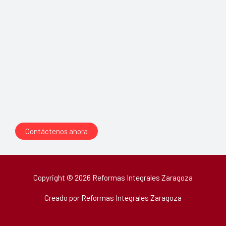
Agende una consulta gratuita con uno de nuestros expertos
en reformas.
Somos especialistas en asistencia personalizada y con
garantía de satisfacción. ¡Déjenos saber cómo podemos
ayudarle hoy!
Contáctenos ahora
Copyright © 2026 Reformas Integrales Zaragoza
Creado por Reformas Integrales Zaragoza