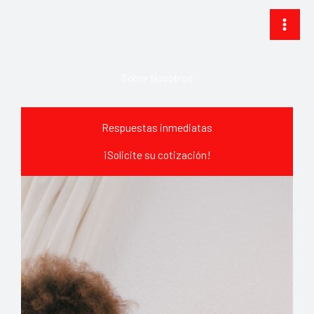
Ir
al
contenido
Sobre Nosotros
Respuestas inmediatas
¡Solicite su cotización!