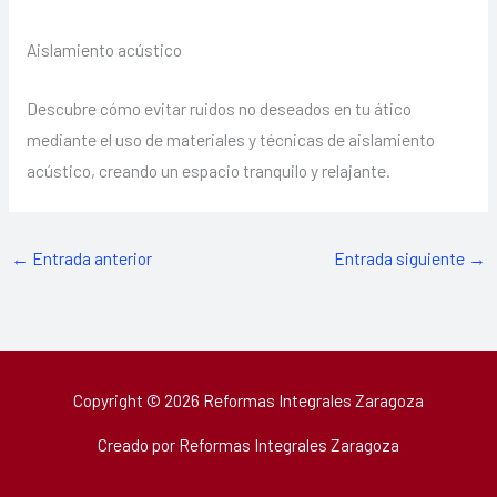
Aislamiento acústico
Descubre cómo evitar ruidos no deseados en tu ático
mediante el uso de materiales y técnicas de aislamiento
acústico, creando un espacio tranquilo y relajante.
←
Entrada anterior
Entrada siguiente
→
Copyright © 2026 Reformas Integrales Zaragoza
Creado por Reformas Integrales Zaragoza