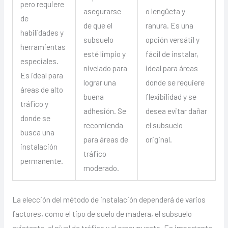
pero requiere
asegurarse
o lengüeta y
de
de que el
ranura. Es una
habilidades y
subsuelo
opción versátil y
herramientas
esté limpio y
fácil de instalar,
especiales.
nivelado para
ideal para áreas
Es ideal para
lograr una
donde se requiere
áreas de alto
buena
flexibilidad y se
tráfico y
adhesión. Se
desea evitar dañar
donde se
recomienda
el subsuelo
busca una
para áreas de
original.
instalación
tráfico
permanente.
moderado.
La elección del método de instalación dependerá de varios
factores, como el tipo de suelo de madera, el subsuelo
existente, el nivel de tráfico y el presupuesto. Es importante