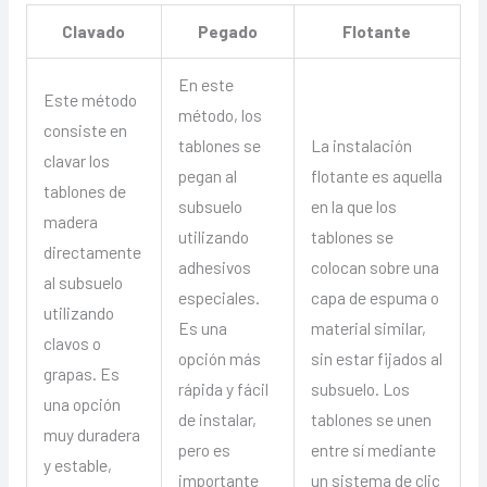
Clavado
Pegado
Flotante
En este
Este método
método, los
consiste en
tablones se
La instalación
clavar los
pegan al
flotante es aquella
tablones de
subsuelo
en la que los
madera
utilizando
tablones se
directamente
adhesivos
colocan sobre una
al subsuelo
especiales.
capa de espuma o
utilizando
Es una
material similar,
clavos o
opción más
sin estar fijados al
grapas. Es
rápida y fácil
subsuelo. Los
una opción
de instalar,
tablones se unen
muy duradera
pero es
entre sí mediante
y estable,
importante
un sistema de clic