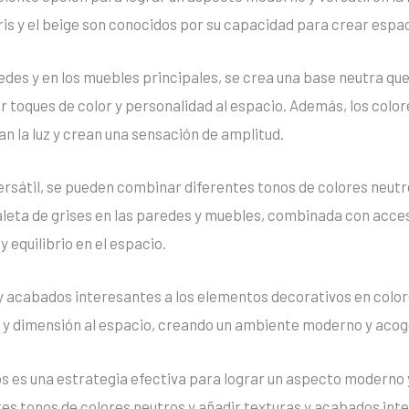
gris y el beige son conocidos por su capacidad para crear esp
aredes y en los muebles principales, se crea una base neutra q
r toques de color y personalidad al espacio. Además, los color
an la luz y crean una sensación de amplitud.
ersátil, se pueden combinar diferentes tonos de colores neut
paleta de grises en las paredes y muebles, combinada con acce
 equilibrio en el espacio.
y acabados interesantes a los elementos decorativos en color
d y dimensión al espacio, creando un ambiente moderno y acog
os es una estrategia efectiva para lograr un aspecto moderno y
es tonos de colores neutros y añadir texturas y acabados int