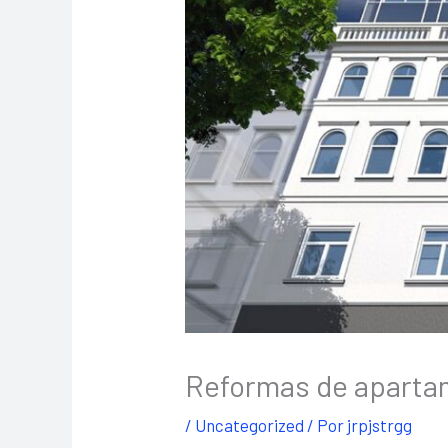
Reformas de aparta
/
Uncategorized
/ Por
jrpjstrgg