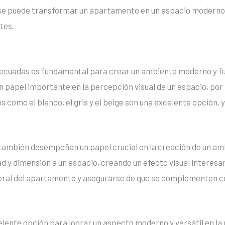
 se puede transformar un apartamento en un espacio moderno y
tes.
adecuadas es fundamental para crear un ambiente moderno y fu
 papel importante en la percepción visual de un espacio, por
 como el blanco, el gris y el beige son una excelente opción, 
 también desempeñan un papel crucial en la creación de un am
y dimensión a un espacio, creando un efecto visual interesante
neral del apartamento y asegurarse de que se complementen co
celente opción para lograr un aspecto moderno y versátil en 