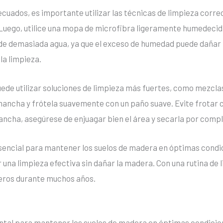
ecuados, es importante utilizar las técnicas de limpieza corr
. Luego, utilice una mopa de microfibra ligeramente humedecid
 de demasiada agua, ya que el exceso de humedad puede dañar
la limpieza.
puede utilizar soluciones de limpieza más fuertes, como mezcla
a mancha y frótela suavemente con un paño suave. Evite frotar 
ancha, asegúrese de enjuagar bien el área y secarla por compl
esencial para mantener los suelos de madera en óptimas condic
na limpieza efectiva sin dañar la madera. Con una rutina de l
eros durante muchos años.
tal para mantener los suelos de madera en óptimas condicione