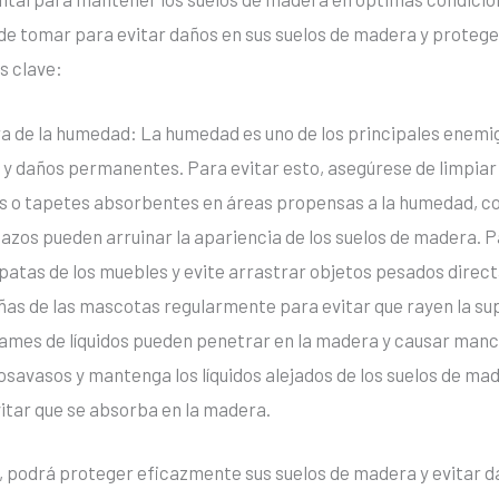
e tomar para evitar daños en sus suelos de madera y proteger 
s clave:
a de la humedad: La humedad es uno de los principales enemig
y daños permanentes. Para evitar esto, asegúrese de limpia
ras o tapetes absorbentes en áreas propensas a la humedad, co
ñazos pueden arruinar la apariencia de los suelos de madera. 
 patas de los muebles y evite arrastrar objetos pesados ​​dire
as de las mascotas regularmente para evitar que rayen la su
ames de líquidos pueden penetrar en la madera y causar man
posavasos y mantenga los líquidos alejados de los suelos de ma
vitar que se absorba en la madera.
, podrá proteger eficazmente sus suelos de madera y evitar d